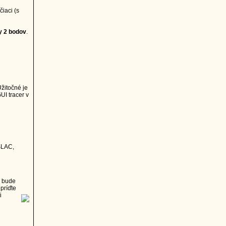
iaci (s
y 2 bodov
.
Užitočné je
I tracer v
SLAC,
o bude
príďte
i