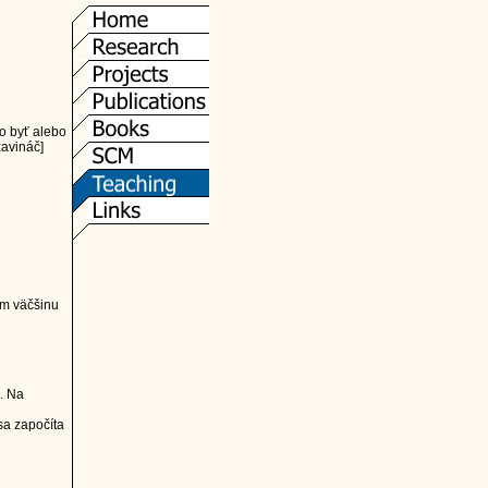
o byť alebo
zavináč]
om väčšinu
. Na
sa započíta