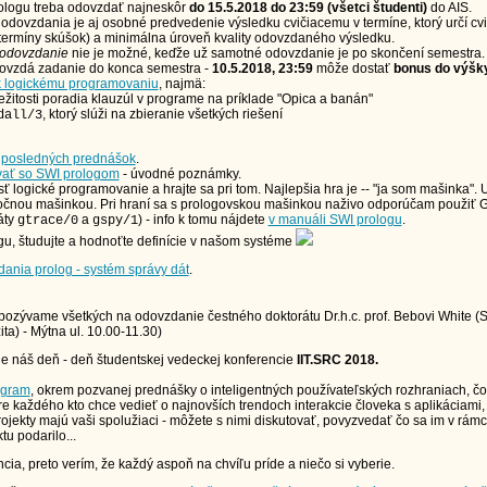
ologu treba odovzdať najneskôr
do 15.5.2018 do 23:59 (všetci študenti)
do AIS.
dovzdania je aj osobné predvedenie výsledku cvičiacemu v termíne, ktorý určí cvič
ermíny skúšok) a minimálna úroveň kvality odovzdaného výsledku.
odovzdanie
nie je možné, keďže už samotné odovzdanie je po skončení semestra.
ovzdá zadanie do konca semestra -
10.5.2018, 23:59
môže dostať
bonus do výšk
k logickému programovaniu
, najmä:
ležitosti poradia klauzúl v programe na príklade "Opica a banán"
, ktorý slúži na zbieranie všetkých riešení
dall/3
 posledných prednášok
.
vať so SWI prologom
- úvodné poznámky.
sť logické programovanie a hrajte sa pri tom. Najlepšia hra je -- "ja som mašinka". 
točnou mašinkou. Pri hraní sa s prologovskou mašinkou naživo odporúčam použiť GU
áty
a
) - info k tomu nájdete
v manuáli SWI prologu
.
gtrace/0
gspy/1
gu, študujte a hodnoťte definície v našom systéme
dania prolog - systém správy dát
.
pozývame všetkých na odovzdanie čestného doktorátu Dr.h.c. prof. Bebovi White (
ta) - Mýtna ul. 10.00-11.30)
je náš deň - deň študentskej vedeckej konferencie
IIT.SRC 2018.
ogram
, okrem pozvanej prednášky o inteligentných používateľských rozhraniach, č
pre každého kto chce vedieť o najnovších trendoch interakcie človeka s aplikáciami, 
rojekty majú vaši spolužiaci - môžete s nimi diskutovať, povyzvedať čo sa im v rámc
u podarilo...
ia, preto verím, že každý aspoň na chvíľu príde a niečo si vyberie.