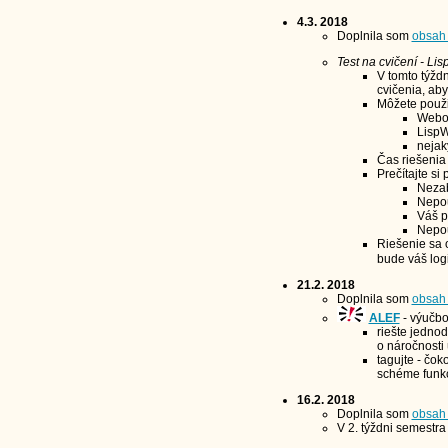
4.3. 2018
Doplnila som
obsah 
Test na cvičení - Lis
V tomto týždn
cvičenia, ab
Môžete použi
Webov
LispW
nejak
Čas riešenia
Prečítajte si
Nezab
Nepou
Váš p
Nepou
Riešenie sa 
bude váš log
21.2. 2018
Doplnila som
obsah 
ALEF
- výučbo
riešte jednod
o náročnosti
tagujte - čok
schéme funkci
16.2. 2018
Doplnila som
obsah 
V 2. týždni semestra