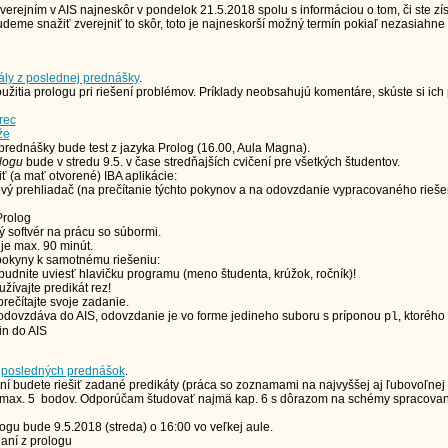
erejním v AIS najneskôr v pondelok 21.5.2018 spolu s informáciou o tom, či ste zís
udeme snažiť zverejniť to skôr, toto je najneskorší možný termín pokiaľ nezasiahne
ály z poslednej prednášky
.
oužitia prologu pri riešení problémov. Príklady neobsahujú komentáre, skúste si ich 
rec
že
 prednášky bude test z jazyka Prolog (16.00, Aula Magna).
ologu
bude v stredu 9.5. v čase stredňajších cvičení pre všetkých študentov.
ť (a mať otvorené) IBA aplikácie:
ý prehliadač (na prečítanie týchto pokynov a na odovzdanie vypracovaného rieše
rolog
ý softvér na prácu so súbormi.
je max. 90 minút.
 pokyny k samotnému riešeniu:
udnite uviesť hlavičku programu (meno študenta, krúžok, ročník)!
žívajte predikát rez!
rečítajte svoje zadanie.
odovzdáva do AIS, odovzdanie je vo forme jedineho suboru s príponou
, ktoréh
pl
in do AIS
 posledných prednášok
.
í budete riešiť zadané predikáty (práca so zoznamami na najvyššej aj ľubovoľnej 
 max. 5 bodov. Odporúčam študovať najmä kap. 6 s dôrazom na schémy spracovan
logu bude 9.5.2018 (streda) o 16:00 vo veľkej aule.
ní z prologu