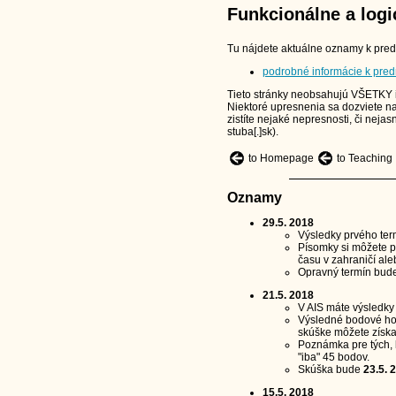
Funkcionálne a log
Tu nájdete aktuálne oznamy k pred
podrobné informácie k pre
Tieto stránky neobsahujú VŠETKY i
Niektoré upresnenia sa dozviete na
zistíte nejaké nepresnosti, či neja
stuba[.]sk).
to Homepage
to Teaching
Oznamy
29.5. 2018
Výsledky prvého ter
Písomky si môžete p
času v zahraničí ale
Opravný termín bude
21.5. 2018
V AIS máte výsledky z
Výsledné bodové hod
skúške môžete získa
Poznámka pre tých, 
"iba" 45 bodov.
Skúška bude
23.5. 
15.5. 2018