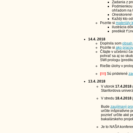
Zadania z pr
Podmienkou o
ohľadom na t
Oneskorené 
Každý kto od
Pozrite si
materiály 
ilustrácia dô
predikát
fin
14.4. 2018
Doplnila som
obsah
Pozrite si
ako praco
Čítajte v učebnici ča
pohrať sa aj so sku
SWI prologu (predik
Riešte úlohy v prolo
Sú pridelené
za
[!!!]
13.4. 2018
V utorok
17.4.2018
Stanfordova univerzi
V stredu
18.4.2018
Bude
zaujímavý pr
určite inšpiratívne 
pozrieť určite aké p
bakalárskeho projekt
Je to NAŠA konferenc