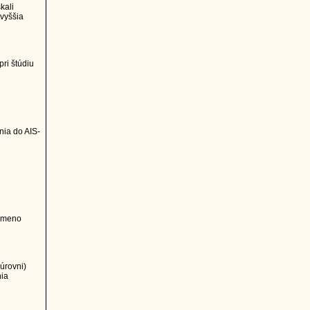
kali
 vyššia
pri štúdiu
nia do AIS-
o meno
úrovni)
ia