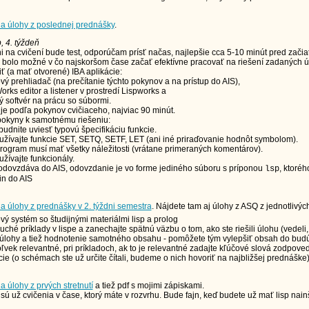
a úlohy z poslednej prednášky
.
p, 4. týždeň
i na cvičení bude test, odporúčam prísť načas, najlepšie cca 5-10 minút pred zači
y bolo možné v čo najskoršom čase začať efektívne pracovať na riešení zadaných ú
ť (a mať otvorené) IBA aplikácie:
ý prehliadač (na prečítanie týchto pokynov a na prístup do AIS),
orks editor a listener v prostredí Lispworks a
ý softvér na prácu so súbormi.
 je podľa pokynov cvičiaceho, najviac 90 minút.
 pokyny k samotnému riešeniu:
udnite uviesť typovú špecifikáciu funkcie.
žívajte funkcie SET, SETQ, SETF, LET (ani iné priraďovanie hodnôt symbolom).
rogram musí mať všetky náležitosti (vrátane primeraných komentárov).
žívajte funkcionály.
odovzdáva do AIS, odovzdanie je vo forme jediného súboru s príponou
, ktoré
lsp
in do AIS
a úlohy z prednášky v 2. týždni semestra
. Nájdete tam aj úlohy z ASQ z jednotlivých 
vý systém so študijnými materiálmi lisp a prolog
uché príklady v lispe a zanechajte spätnú väzbu o tom, ako ste riešili úlohu (vedeli,
 úlohy a tiež hodnotenie samotného obsahu - pomôžete tým vylepšiť obsah do bud
oľvek relevantné, pri príkladoch, ak to je relevantné zadajte kľúčové slová zodpove
e (o schémach ste už určite čítali, budeme o nich hovoriť na najbližšej prednáške
a úlohy z prvých stretnutí
a tiež pdf s mojimi zápiskami.
 sú už cvičenia v čase, ktorý máte v rozvrhu. Bude fajn, keď budete už mať lisp nain