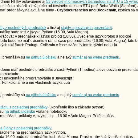
je dňom FIITky oslavujeme aj
55 výročie informačných technológií na STU a 15 výroči
sa niečo o histórii a tiež niečo od čestného doktora STU prof. Beba Whita (Stanford)
ať prednášky na aktuálne témy -
Cryptocurrencies and Blockchain
, ktorých sa 
ály z posledných prednášok
a tiež aj
slajdy z pozvaných prezentácií
.
nášky bude test z jazyka Python (16.00, Aula Magna).
račovať v prednáške k jazyku prolog (16:50). Uvedieme jazyk prolog a logické
redu budeme mať cvičenie v rámci času pre prednášku (16.00, Aula Magna), kde
kých ukážkach Prologu. Cvičenia v čase cvičení v tomto týždni nebudú.
ej prednášky sú
na github úložisku
a nejaký
sumár aj na webe predmetu
.
udeme mať poslednú prednášku z časti Python (1 hodina) a dve pozvané prezentác
gramovania:
: Funkcionálne programovanie a Javascript
: Funkcionálne a iné vlastnosti jazyka Lua
ej prednášky sú
na github úložisku
a nejaký
sumár aj na webe predmetu
.
táciu z poslednej prednášky
(ukončenie lisp a základy python).
 sú
na github úložisku
vrátane notebooku
prednáške - príklady v jazyku Lisp - 16:00 v Aule Magna. Príďte načas.
a úlohy z poslednej prednášky
.
 začneme na prednáškach jazyk Python.
da 16:00 bude na prednáške test - Aula Magna. Prosím, aby každý prišiel načas.