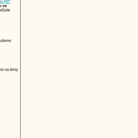
e FIIT
 a
vo
môžete
 budeme
ie na témy