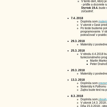
V tento deň, ktorý 
- príďte a dozviete 
štvrtok 19.4.
bude m
zúčastniť.
7.4. 2018
Doplnila som
materi
V utorok v čase pred
Po teste budeme pok
programovanie. V st
pokračovať v praktic
29.3. 2018
Materiály z posledn
25.3. 2018
V stredu 4.4.2018 b
funkcionálneho pro
Martin Marko
Peter Drahoš
20.3. 2018
Materiály z posledn
13.3. 2018
Doplnila som
prezen
Materiály k Pythonu
Zajtra bude test na 
8.3. 2018
Doplnila som
obsah 
V utorok 14.3. 2018
Dňa 15.3.2018 - stre