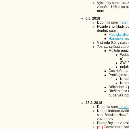
Výsledky semestra zv
zápočet. Určite sa b
moc.
6.5. 2018
Doplnila som
materi
Pozrite si príklady p
doplniť sami.
Magický štvo
Hanojské ve
V stredu 9.5. v čase
Test na cvičení z pr
Môžete použi
Webov
u)
SWI-P
nejak
Čas riešenia 
Prečítajte si
Nezab
Nepou
Dôkladne si p
Riešenie sa 
bude váš log
28.4. 2018
Doplnila som
obsah
Na poslednom cvičen
s možnosťou získať
zoznamov.
Priebežný test z pro
Odovzdanie zada
[!!!]