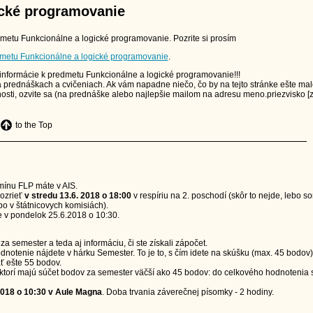
ické programovanie
metu Funkcionálne a logické programovanie. Pozrite si prosím
dmetu Funkcionálne a logické programovanie
.
nformácie k predmetu Funkcionálne a logické programovanie!!!
 prednáškach a cvičeniach. Ak vám napadne niečo, čo by na tejto stránke ešte mal
snosti, ozvite sa (na prednáške alebo najlepšie mailom na adresu meno.priezvisko [
to the Top
mínu FLP máte v AIS.
ozrieť
v stredu 13.6. 2018 o 18:00
v respíriu na 2. poschodí (skôr to nejde, lebo s
bo v štátnicovych komisiách).
 v pondelok 25.6.2018 o 10:30.
a semester a teda aj informáciu, či ste získali zápočet.
notenie nájdete v hárku Semester. To je to, s čím idete na skúšku (max. 45 bodov)
ť ešte 55 bodov.
ktorí majú súčet bodov za semester väčší ako 45 bodov: do celkového hodnotenia 
2018 o 10:30 v Aule Magna
. Doba trvania záverečnej písomky - 2 hodiny.