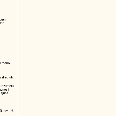
atkom
loh.
ho meno
stretnutí.
 rozumeli),
úcnosti
dajúce
)
štalovaný.