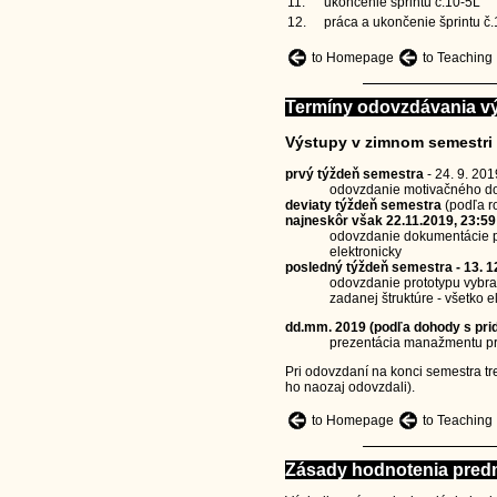
11.
ukončenie šprintu č.10-5L
12.
práca a ukončenie šprintu č.
to Homepage
to Teaching
Termíny odovzdávania v
Výstupy v zimnom semestri 
prvý týždeň semestra
- 24. 9. 201
odovzdanie motivačného d
deviaty týždeň semestra
(podľa ro
najneskôr však 22.11.2019, 23:59
odovzdanie dokumentácie po
elektronicky
posledný týždeň semestra - 13. 1
odovzdanie prototypu vybra
zadanej štruktúre - všetko e
dd.mm. 2019 (podľa dohody s pri
prezentácia manažmentu pr
Pri odovzdaní na konci semestra tr
ho naozaj odovzdali).
to Homepage
to Teaching
Zásady hodnotenia pred