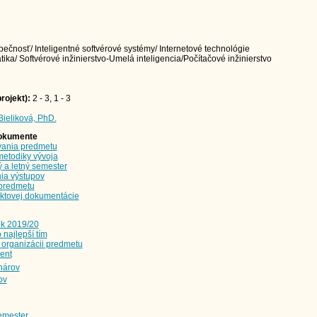
ečnosť/ Inteligentné softvérové systémy/ Internetové technológie
ika/ Softvérové inžinierstvo-Umelá inteligencia/Počítačové inžinierstvo
rojekt):
2 - 3, 1 - 3
 Bieliková, PhD.
dokumente
ania predmetu
etodiky vývoja
a letný semester
ia výstupov
predmetu
ktovej dokumentácie
ok 2019/20
 najlepší tím
organizácii predmetu
ent
nárov
ov
emester