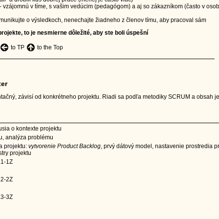
 vzájomnú v tíme, s vašim vedúcim (pedagógom) a aj so zákazníkom (často v oso
omunikujte o výsledkoch, nenechajte žiadneho z členov tímu, aby pracoval sám
projekte, to je nesmierne dôležité, aby ste boli úspešní
to TP
to the Top
er
ntačný, závisí od konkrétneho projektu. Riadi sa podľa metodiky SCRUM a obsah j
usia o kontexte projektu
tu, analýza problému
a projektu:
vytvorenie Product Backlog
, prvý dátový model, nastavenie prostredia pr
try projektu
.1-1Z
.2-2Z
.3-3Z