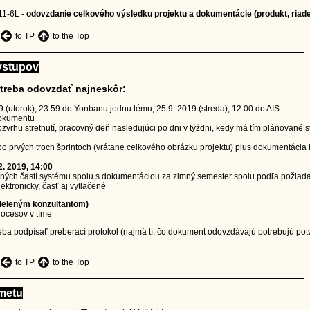
11-6L -
odovzdanie celkového výsledku projektu a dokumentácie (produkt, riade
to TP
to the Top
ýstupov
treba odovzdať najneskôr:
9 (utorok), 23:59 do Yonbanu jednu tému, 25.9. 2019 (streda), 12:00 do AIS
okumentu
zvrhu stretnutí, pracovný deň nasledujúci po dni v týždni, kedy má tím plánované st
 prvých troch šprintoch (vrátane celkového obrázku projektu) plus dokumentácia k
2. 2019, 14:00
ných častí systému spolu s dokumentáciou za zimný semester spolu podľa požiada
lektronicky, časť aj vytlačené
deleným konzultantom)
ocesov v tíme
eba podpísať preberací protokol (najmä tí, čo dokument odovzdávajú potrebujú pot
to TP
to the Top
metu