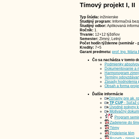
Tímový projekt I, II
Typ štúdia:
inžinierske
Študijný program:
Informačná bezp
Študijný odbor:
Aplikovaná informat
Ročník:
1.
Trvanie:
12+12 týždňov
Semester:
Zimný, Letný
Počet hodín týždenne (seminár - p
Kredity:
7+5
Garant predmetu:
prof. Ing. Mária
Čo sa nachádza v tomto 
Podmienky absolvov
Dokumentovanie a m
Harmonogram zimný 
Termíny odovzdávan
Zásady hodnotenia 
Obsah a forma proje
Ďalšie informácie
Oznamy pre ak. r
TP CUP
- Súťaž o
Úvodné pokyny k 
Motivačný dokum
Program semi
Zadelenie do tím
Témy
Pridelenie tém
Rozvrh - zimný s