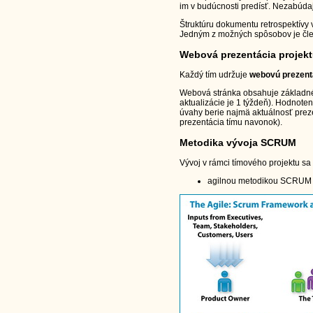
im v budúcnosti predísť. Nezabúdajte
Štruktúru dokumentu retrospektívy v
Jedným z možných spôsobov je člen
Webová prezentácia projek
Každý tím udržuje
webovú prezentá
Webová stránka obsahuje základné 
aktualizácie je 1 týždeň). Hodnoten
úvahy berie najmä aktuálnosť preze
prezentácia tímu navonok).
Metodika vývoja SCRUM
Vývoj v rámci tímového projektu sa r
agilnou metodikou SCRUM