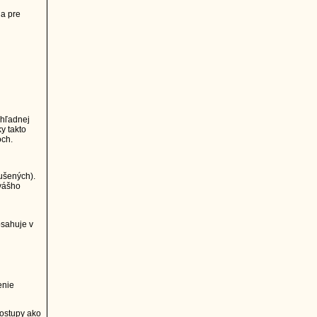
ia pre
ehľadnej
y takto
och.
ušených).
vášho
bsahuje v
enie
postupy ako