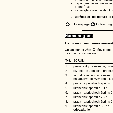
nepodceňujte komunikáciu -
pedagóga)
využívajte spätnú väzbu, k
udržujte si "big picture" o 
to Homepage
to Teaching
Harmonogram
Harmonogram zimný semest
Obsah jednotlivých týždňov je orie
definovanými šprintami.
Týž.
SCRUM
1.
požiadavky na riešenie, disk
2.
rozdelenie úloh, plán projek
3.
formálna inicializácia riešeni
nasadzovanie, vytvorenie kos
4.
práca na príbehoch šprintu č
5.
ukončenie šprintu č.1-1Z
6.
práca na príbehoch šprintu č
7.
ukončenie šprintu č.2-2Z
8.
práca na príbehoch šprintu č
9.
ukončenie šprintu č.3-3Z a
odovzdanie