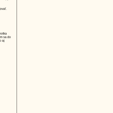
ovať.
notka
om sa do
o aj