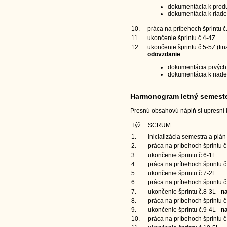
dokumentácia k produkt
dokumentácia k riade
10.
práca na príbehoch šprintu č
11.
ukončenie šprintu č.4-4Z
12.
ukončenie šprintu č.5-5Z (fin
odovzdanie
dokumentácia prvých p
dokumentácia k riade
Harmonogram letný semest
Presnú obsahovú náplň si upresní k
Týž.
SCRUM
1.
inicializácia semestra a plán 
2.
práca na príbehoch šprintu č
3.
ukončenie šprintu č.6-1L
4.
práca na príbehoch šprintu č
5.
ukončenie šprintu č.7-2L
6.
práca na príbehoch šprintu č
7.
ukončenie šprintu č.8-3L -
na
8.
práca na príbehoch šprintu č
9.
ukončenie šprintu č.9-4L -
na
10.
práca na príbehoch šprintu č