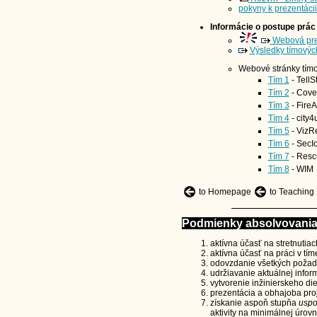
pokyny k prezentácii
Informácie o postupe prác
Webová prez
Výsledky tímovýc
Webové stránky tímo
Tím 1
- TellS
Tím 2
- Cove
Tím 3
- FireA
Tím 4
- city4
Tím 5
- VizR
Tím 6
- SecI
Tím 7
- Resc
Tím 8
- WIM
to Homepage
to Teaching
Podmienky absolvovania p
aktívna účasť na stretnutiac
aktívna účasť na práci v tím
odovzdanie všetkých poža
udržiavanie aktuálnej infor
vytvorenie inžinierskeho di
prezentácia a obhajoba proj
získanie aspoň stupňa
uspo
aktivity na minimálnej úrov