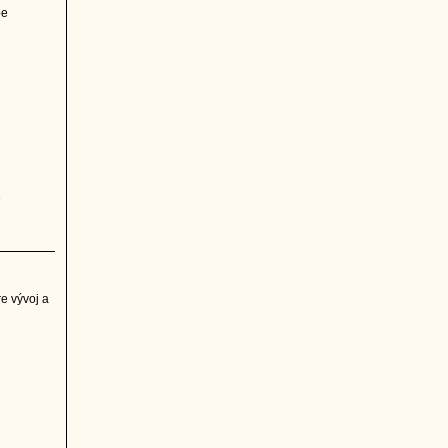
be
e
e vývoj a