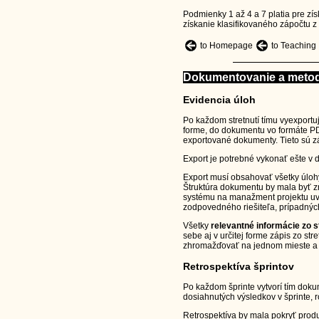
Podmienky 1 až 4 a 7 platia pre zí
získanie klasifikovaného zápočtu z 
to Homepage
to Teaching
Dokumentovanie a metod
Evidencia úloh
Po každom stretnutí tímu vyexportu
forme, do dokumentu vo formáte PDF
exportované dokumenty. Tieto sú z
Export je potrebné vykonať ešte v d
Export musí obsahovať všetky úloh
Štruktúra dokumentu by mala byť z
systému na manažment projektu uvá
zodpovedného riešiteľa, prípadných
Všetky
relevantné informácie zo st
sebe aj v určitej forme zápis zo str
zhromažďovať na jednom mieste a p
Retrospektíva šprintov
Po každom šprinte vytvorí tím dokum
dosiahnutých výsledkov v šprinte, 
Retrospektíva by mala pokryť produ