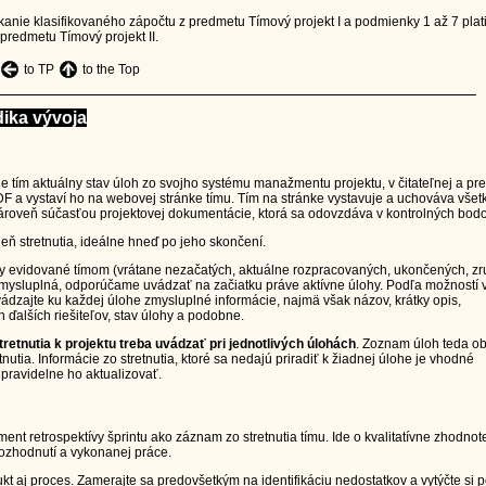
skanie klasifikovaného zápočtu z predmetu Tímový projekt I a podmienky 1 až 7 plat
predmetu Tímový projekt II.
to TP
to the Top
ika vývoja
je tím aktuálny stav úloh zo svojho systému manažmentu projektu, v čitateľnej a pr
 a vystaví ho na webovej stránke tímu. Tím na stránke vystavuje a uchováva všetk
ároveň súčasťou projektovej dokumentácie, ktorá sa odovzdáva v kontrolných bod
eň stretnutia, ideálne hneď po jeho skončení.
y evidované tímom (vrátane nezačatých, aktuálne rozpracovaných, ukončených, zr
mysluplná, odporúčame uvádzať na začiatku práve aktívne úlohy. Podľa možností 
dzajte ku každej úlohe zmysluplné informácie, najmä však názov, krátky opis,
 ďalších riešiteľov, stav úlohy a podobne.
retnutia k projektu treba uvádzať pri jednotlivých úlohách
. Zoznam úloh teda o
etnutia. Informácie zo stretnutia, ktoré sa nedajú priradiť k žiadnej úlohe je vhodné
ravidelne ho aktualizovať.
ent retrospektívy šprintu ako záznam zo stretnutia tímu. Ide o kvalitatívne zhodnot
rozhodnutí a vykonanej práce.
kt aj proces. Zamerajte sa predovšetkým na identifikáciu nedostatkov a vytýčte si 