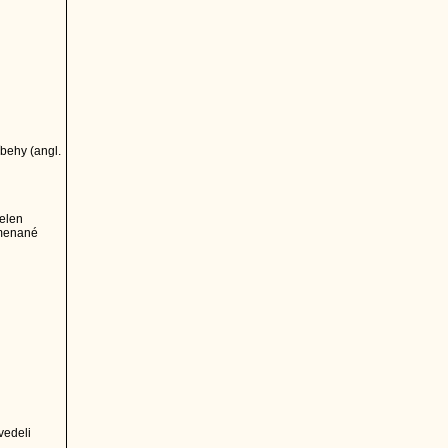
íbehy (angl.
elen
amenané
vedeli