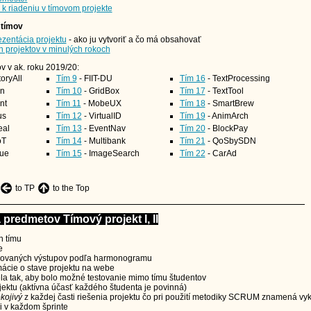
 k riadeniu v tímovom projekte
 tímov
entácia projektu
- ako ju vytvoriť a čo má obsahovať
h projektov v minulých rokoch
v v ak. roku 2019/20:
toryAll
Tím 9
- FIIT-DU
Tím 16
- TextProcessing
n
Tím 10
- GridBox
Tím 17
- TextTool
nt
Tím 11
- MobeUX
Tím 18
- SmartBrew
us
Tím 12
- VirtualID
Tím 19
- AnimArch
eal
Tím 13
- EventNav
Tím 20
- BlockPay
oT
Tím 14
- Multibank
Tím 21
- QoSbySDN
ue
Tím 15
- ImageSearch
Tím 22
- CarAd
to TP
to the Top
redmetov Tímový projekt I, II
h tímu
e
dovaných výstupov podľa harmonogramu
mácie o stave projektu na webe
ela tak, aby bolo možné testovanie mimo tímu študentov
ektu (aktívna účasť každého študenta je povinná)
kojivý
z každej časti riešenia projektu čo pri použití metodiky SCRUM znamená vy
ni v každom šprinte