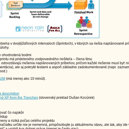
bieha v dvojtýždňových intervaloch (šprintoch), v ktorých sa riešia naplánované pr
 úlohy.
je ohodnotená bodmi
printu má prideleného zodpovedného riešiteľa – člena tímu
a odovzdávajú riešenia naplánovaných príbehov, pričom každé riešenie musí byť ni
mentácia), ale aj pokryté testami a aspoň základne zadokumentované (napr. zazn
pod.)
RUM
(má menej ako 10 minút).
a description
nd XP from the Trenches
(slovenský preklad Dušan Kocúrek)
ovať čo najskôr
ístup
eny a riziká počas celého projektu
ačiatku určite nie je nemenná, prispôsobujte ju aktuálnemu stavu, ale tak, aby ste 
li" a urobili kus dobrej práce (menej je často viac)