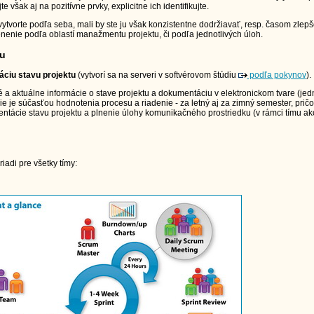
 však aj na pozitívne prvky, explicitne ich identifikujte.
ytvorte podľa seba, mali by ste ju však konzistentne dodržiavať, resp. časom zlepš
enie podľa oblastí manažmentu projektu, či podľa jednotlivých úloh.
tu
ciu stavu projektu
(vytvorí sa na serveri v softvérovom štúdiu
podľa pokynov
).
a aktuálne informácie o stave projektu a dokumentáciu v elektronickom tvare (jed
ie je súčasťou hodnotenia procesu a riadenie - za letný aj za zimný semester, prič
ntácie stavu projektu a plnenie úlohy komunikačného prostriedku (v rámci tímu ak
iadi pre všetky tímy: