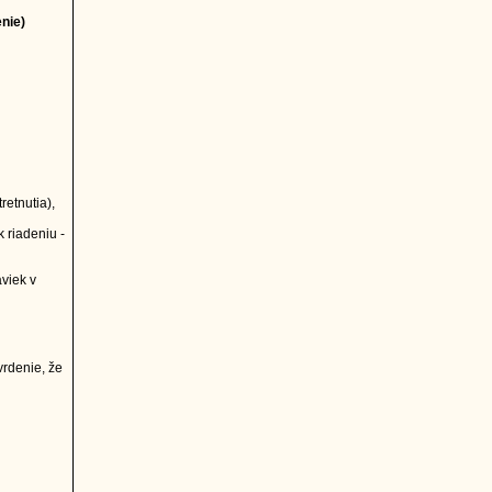
nie)
retnutia),
 riadeniu -
viek v
vrdenie, že