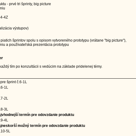
u - prvé tri šprinty, big picture
niu
.4-4Z
alizácia výstupov)
iatich šprintov spolu s opisom vytvoreného prototypu (vrátane "big picture"),
niu a používateľská prezentácia prototypu
er
aždý tím po konzultácii s vedúcim na základe pridelenej témy.
pre šprint č.6-1L
.6-1L
.7-2L
.8-3L
jvhodnejší termín pre odovzdanie produktu
.9-4L
jneskorší možný termín pre odovzdanie produktu
.10-5L