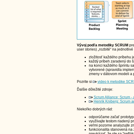
Vývoj podľa metodiky SCRUM
pre
user stories) „rozbité“ na jednotlivé
zložitosť každého príbehu 
každý príbeh zaradený do š
na konci každého šprintu s
vytvorené (spravidla imple
zmeny v dátovom modeli a 
Pozrite si
video k metodike SC
Ďalšie dôležité zdroje:
Scrum Alliance: Scrum - 
Henrik Kniberg: Scrum a
Niekoľko dobrých rád:
odporúčame začať prototyp
využívajte testom riadený pr
veľmi pozorne analyzujte zm
funkcionalita stanovená na z
preukázať, že ste sa "nefláka