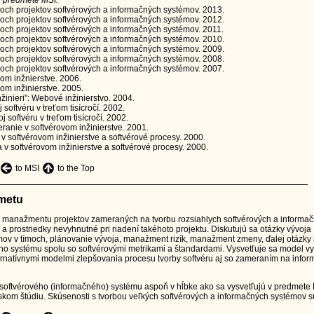
v predmete MSI:
ch projektov softvérových a informačných systémov.
2013.
ch projektov softvérových a informačných systémov.
2012.
ch projektov softvérových a informačných systémov.
2011.
ch projektov softvérových a informačných systémov.
2010.
ch projektov softvérových a informačných systémov.
2009.
ch projektov softvérových a informačných systémov.
2008.
ch projektov softvérových a informačných systémov.
2007.
om inžnierstve.
2006.
om inžinierstve.
2005.
žinieri": Webové inžinierstvo.
2004.
softvéru v treťom tisícročí.
2002.
softvéru v treťom tisícročí.
2002.
nie v softvérovom inžinierstve.
2001.
 softvérovom inžinierstve a softvérové procesy.
2000.
v softvérovom inžinierstve a softvérové procesy.
2000.
to MSI
to the Top
dmetu
 manažmentu projektov zameraných na tvorbu rozsiahlych softvérových a informa
 a prostriedky nevyhnutné pri riadení takéhoto projektu. Diskutujú sa otázky vývoja
mov v tímoch, plánovanie vývoja, manažment rizík, manažment zmeny, ďalej otázky
ho systému spolu so softvérovými metrikami a štandardami. Vysvetľuje sa model vy
ternatívnymi modelmi zlepšovania procesu tvorby softvéru aj so zameraním na info
 softvérového (informačného) systému aspoň v hĺbke ako sa vysvetľujú v predmete 
rskom štúdiu. Skúsenosti s tvorbou veľkých softvérových a informačných systémov sú