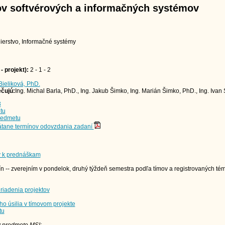
v softvérových a informačných systémov
ierstvo, Informačné systémy
 projekt):
2 - 1 - 2
 Bieliková, PhD.
čujú:
Ing. Michal Barla, PhD., Ing. Jakub Šimko, Ing. Marián Šimko, PhD., Ing. Ivan
3
tu
redmetu
tane termínov odovzdania zadaní
y k prednáškam
n -- zverejním v pondelok, druhý týždeň semestra podľa tímov a registrovaných té
riadenia projektov
o úsilia v tímovom projekte
tu