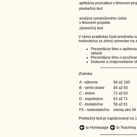
aplikácia poznatkov v tímovom pr
priebežný test
analýza vynaloženého úsilia
v tímovom projekte
záverečný test
V rámci praktickej časti predmetu s
hodnotenia za zimný semester na z
Prezentácie tímu o aplikov
oblastí
Prezentácie tímu o používan
Diskusie a zodpovedanie ot
Známka:
A - výborne
94 až 100
B - veľmi dobre
84 až 93
C - dobre
72 až 83
D - uspokojivo
62 až 71
E - dostatočne
56 až 61
FX - nedostatočne
menej ako 56
Priebežný test je naplánovaný na 1
to Homepage
to Teaching