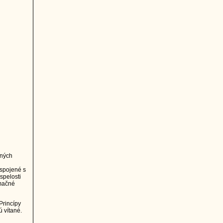
čných
 spojené s
spelosti
rmačné
Princípy
 vítané.