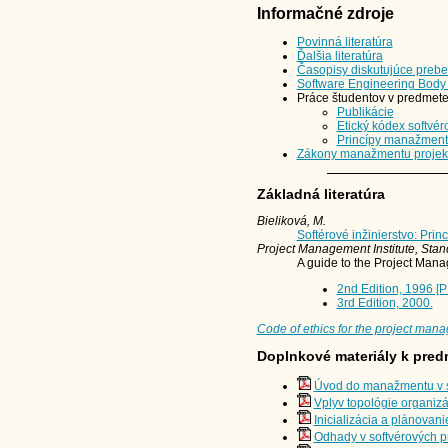
Informačné zdroje
Povinná literatúra
Ďalšia literatúra
Časopisy diskutujúce preb
Software Engineering Body
Práce študentov v predmet
Publikácie
Etický kódex softvér
Princípy manažmentu
Zákony manažmentu projek
Základná literatúra
Bieliková, M.
Softérové inžinierstvo: Pri
Project Management Institute, Sta
A guide to the Project Man
2nd Edition, 1996 [
3rd Edition, 2000.
Code of ethics for the project man
Doplnkové materiály k pre
Úvod do manažmentu v so
Vplyv topológie organizá
Inicializácia a plánovani
Odhady v softvérových p