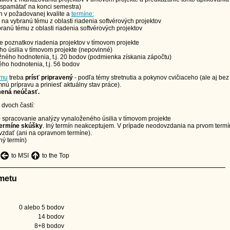
 spamätať na konci semestra)
 v požadovanej kvalite a
termíne:
 na vybranú tému z oblasti riadenia softvérových projektov
anú tému z oblasti riadenia softvérových projektov
e poznatkov riadenia projektov v tímovom projekte
o úsilia v tímovom projekte (nepovinné)
ného hodnotenia, t.j. 20 bodov (podmienka získania zápočtu)
ho hodnotenia, t.j. 56 bodov
amu
treba
prísť pripravený
- podľa témy stretnutia a pokynov cvičiaceho (ale aj bez
nú prípravu a priniesť aktuálny stav práce).
mená neúčasť.
dvoch častí:
 spracovanie analýzy vynaloženého úsilia v tímovom projekte
termíne skúšky
. Iný termín neakceptujem. V prípade neodovzdania na prvom termí
dať (ani na opravnom termíne).
ný termín)
to MSI
to the Top
metu
0 alebo 5 bodov
14 bodov
8+8 bodov