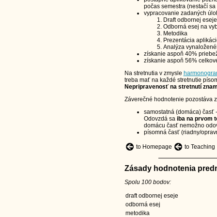
počas semestra (nestačí sa
vypracovanie zadaných úloh
Draft odbornej eseje
Odborná esej na vybr
Metodika
Prezentácia aplikáci
Analýza vynaloženéh
získanie aspoň 40% priebež
získanie aspoň 56% celkové
Na stretnutia v zmysle
harmonogr
treba mať na každé stretnutie písom
Nepripravenosť na stretnutí zna
Záverečné hodnotenie pozostáva z 
samostatná (domáca) časť -
Odovzdá sa
iba na prvom 
domácu časť nemožno odovz
písomná časť (riadny/oprav
to Homepage
to Teaching
Zásady hodnotenia pred
Spolu 100 bodov:
draft odbornej eseje
odborná esej
metodika