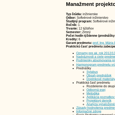
Manažment projekto
Typ štúdia:
inžinierske
Odbor:
Softvérové inžinierstvo
Študijný program:
Softvérové inžin
Ročník:
1.
Trvanie:
12 týždňov
Semester:
Zimný
Počet hodín týždenne (prednášky -
Kredity:
6
Garant predmetu:
prof. Ing. Mária
Praktickú časť predmetu zabezpe
Oznamy pre ak. rok 2012/1
Nadväznosti a ciele predme
Podmienky absolvovania p
Harmonogram predmetu vrá
Prednášky
Sylabus
Obsah prednášok
Doplnkové materiál
Praktická časť predmetu
Rozdelenie do skupí
Odborná esej
Metodika
Aplikácia poznatkov 
Projektový denník
Analýza vynaloženéh
Zásady hodnotenia predme
Informačné zdroje