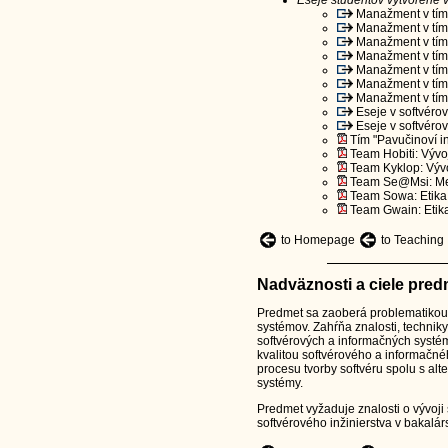
Eseje študentov vytvorené 
Manažment v tímo
Manažment v tímo
Manažment v tímo
Manažment v tímo
Manažment v tímo
Manažment v tímo
Manažment v tímo
Eseje v softvérov
Eseje v softvérov
Tím "Pavučinoví in
Team Hobiti: Vývoj 
Team Kyklop: Vývoj 
Team Se@Msi: Mera
Team Sowa: Etika v
Team Gwain: Etika 
to Homepage
to Teaching
Nadväznosti a ciele pre
Predmet sa zaoberá problematikou
systémov. Zahŕňa znalosti, techniky
softvérových a informačných systé
kvalitou softvérového a informačné
procesu tvorby softvéru spolu s al
systémy.
Predmet vyžaduje znalosti o vývoji
softvérového inžinierstva v bakalá