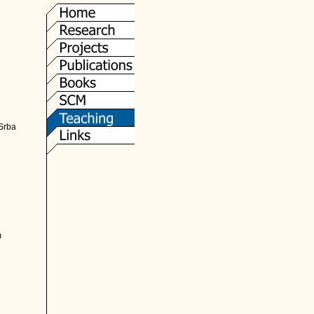
 Srba
m