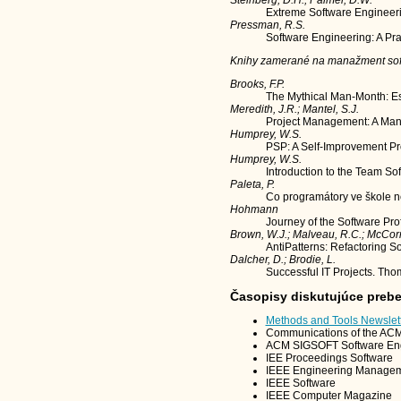
Steinberg, D.H., Palmer, D.W.
Extreme Software Engineeri
Pressman, R.S.
Software Engineering: A Pra
Knihy zamerané na manažment soft
Brooks, F.P.
The Mythical Man-Month: Es
Meredith, J.R.; Mantel, S.J.
Project Management: A Mana
Humprey, W.S.
PSP: A Self-Improvement Pr
Humprey, W.S.
Introduction to the Team So
Paleta, P.
Co programátory ve škole ne
Hohmann
Journey of the Software Prof
Brown, W.J.; Malveau, R.C.; McCor
AntiPatterns: Refactoring So
Dalcher, D.; Brodie, L.
Successful IT Projects. Tho
Časopisy diskutujúce preb
Methods and Tools Newslet
Communications of the AC
ACM SIGSOFT Software Eng
IEE Proceedings Software
IEEE Engineering Manage
IEEE Software
IEEE Computer Magazine