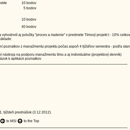
ojekte
10 bodov
5 bodov
10 bodov
40 bodov
a vyhodnotí aj položky "proces a riadenie" v predmete Tímový projekt I - 10% celko
áklade:
aní poznatkov z manažmentu projektu počas aspoň 4 týždňov semestra - podľa sta
í nástroja na podporu manažmentu tímu a aj individuálne (projektový denník)
ázok k aplikácii poznatkov
1. týždeň prednášok (3.12.2012).
to MSI
to the Top