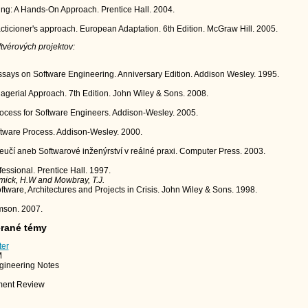
ng: A Hands-On Approach. Prentice Hall. 2004.
cticioner's approach. European Adaptation. 6th Edition. McGraw Hill. 2005.
vérových projektov:
says on Software Engineering. Anniversary Edition. Addison Wesley. 1995.
gerial Approach. 7th Edition. John Wiley & Sons. 2008.
ocess for Software Engineers. Addison-Wesley. 2005.
ftware Process. Addison-Wesley. 2000.
učí aneb Softwarové inženýrství v reálné praxi. Computer Press. 2003.
essional. Prentice Hall. 1997.
mick, H.W and Mowbray, T.J.
ftware, Architectures and Projects in Crisis. John Wiley & Sons. 1998.
mson. 2007.
erané témy
ter
M
ineering Notes
ment Review