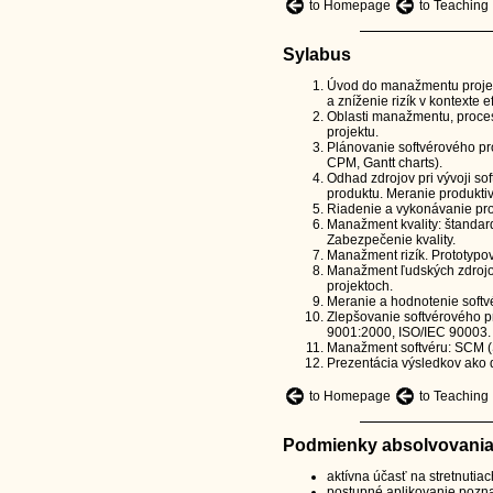
to Homepage
to Teaching
Sylabus
Úvod do manažmentu projekto
a zníženie rizík v kontexte
Oblasti manažmentu, procesy
projektu.
Plánovanie softvérového pr
CPM, Gantt charts).
Odhad zdrojov pri vývoji sof
produktu. Meranie produktiv
Riadenie a vykonávanie pr
Manažment kvality: štandard
Zabezpečenie kvality.
Manažment rizík. Prototypo
Manažment ľudských zdrojov
projektoch.
Meranie a hodnotenie softvé
Zlepšovanie softvérového pr
9001:2000, ISO/IEC 90003.
Manažment softvéru: SCM (
Prezentácia výsledkov ako d
to Homepage
to Teaching
Podmienky absolvovania
aktívna účasť na stretnutiac
postupné aplikovanie pozna