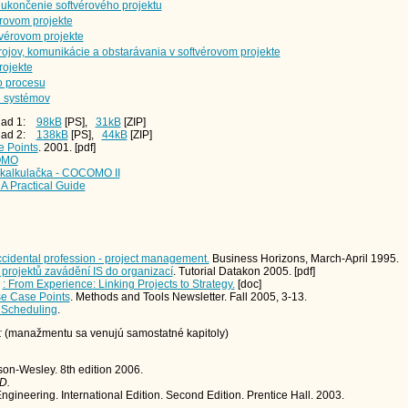
 ukončenie softvérového projektu
érovom projekte
tvérovom projekte
jov, komunikácie a obstarávania v softvérovom projekte
rojekte
o procesu
 systémov
íklad 1:
98kB
[PS],
31kB
[ZIP]
íklad 2:
138kB
[PS],
44kB
[ZIP]
 Points
. 2001. [pdf]
OMO
 kalkulačka - COCOMO II
A Practical Guide
ccidental profession - project management.
Business Horizons, March-April 1995.
 projektů zavádění IS do organizací
. Tutorial Datakon 2005. [pdf]
: From Experience: Linking Projects to Strategy.
[doc]
se Case Points
. Methods and Tools Newsletter. Fall 2005, 3-13.
 Scheduling
.
:
(manažmentu sa venujú samostatné kapitoly)
on-Wesley. 8th edition 2006.
 D.
gineering. International Edition. Second Edition. Prentice Hall. 2003.