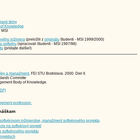
erané témy
 of Knowledge
e MSI
ového inžiniera
(preložili z
originálu
študenti - MSI 1999/2000)
 softvéru
(spracovali študenti - MSI 1997/98)
tu
(pridajte ďalšie!)
ncípy a manažment.
FEI STU Bratislava. 2000. Diel II.
ndards Committe
agement Body of Knowledge.
PDF]
agement profession.
dnáškam
ftvérovom inžinierstve, manažment softvérového projektu
cie na softvérový projekt
e softvérového projektu
rojektoch