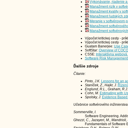
Vykonávanie, riadenie a
Manažment rizík v softv
Manažment kvality v sof
Manažment ľudských zdro
Meranie v softvérovom p
Manažment softvérovéh
Manažment softvérových
Výpočet kritickej cesty - pr
Výpočet kritickej cesty - pr
Guatam Banerjee:
Use Case
SoftStar:
Overview of COC
CSSE:
Interaktívna webová
Software Risk Management 
Ďalšie zdroje
Čítanie:
Pinto, J.K.
Lessons for an a
Staníček, Z., Hajkr, J.
Řízení
Englund, R.L., Graham, R.J.
Cohn, M.
Estimating with U
Spolsky, J.
Evidence Based
Učebnice softvérového inžinierstva
Sommerville, I.
Software Engineering. Addis
Ghezzi, C., Jazayeri, M., Mandrioli,
Fundamentals of Software En