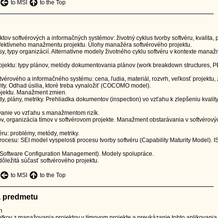
to MSI
to the Top
v softvérových a informačných systémov: životný cyklus tvorby softvéru, kvalita, p
 efektívneho manažmentu projektu. Úlohy manažéra softvérového projektu.
, typy organizácií. Alternatívne modely životného cyklu softvéru v kontexte mana
ojektu: typy plánov, metódy dokumentovania plánov (work breakdown structures, 
tvérového a informačného systému: cena, ľudia, materiál, rozvrh, veľkosť projektu, 
ity. Odhad úsilia, ktoré treba vynaložiť (COCOMO model).
ojektu. Manažment zmien.
y, plány, metriky. Prehliadka dokumentov (inspection) vo vzťahu k zlepšeniu kvality
vanie vo vzťahu s manažmentom rizík.
, organizácia tímov v softvérovom projekte. Manažment obstarávania v softvérový
ru: problémy, metódy, metriky.
ocesu: SEI model vyspelosti procesu tvorby softvéru (Capability Maturity Model). I
Software Configuration Management). Modely spolupráce.
ôležitá súčasť softvérového projektu.
to MSI
to the Top
 predmetu
h
tkov z manažovania projektov v tímovom projekte a preukázanie tohto aplikovania