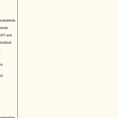
roduktivita
žmentu
PERT and
zložitosť
.
ch
SO
 priebežne